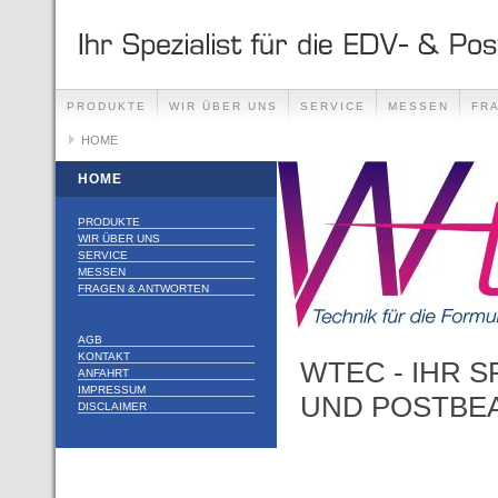
PRODUKTE
WIR ÜBER UNS
SERVICE
MESSEN
FR
HOME
HOME
PRODUKTE
WIR ÜBER UNS
SERVICE
MESSEN
FRAGEN & ANTWORTEN
AGB
KONTAKT
WTEC - IHR S
ANFAHRT
IMPRESSUM
UND POSTBE
DISCLAIMER