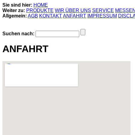
Sie sind hier:
HOME
Weiter zu:
PRODUKTE
WIR ÜBER UNS
SERVICE
MESSE
Allgemein:
AGB
KONTAKT
ANFAHRT
IMPRESSUM
DISCL
Suchen nach:
ANFAHRT